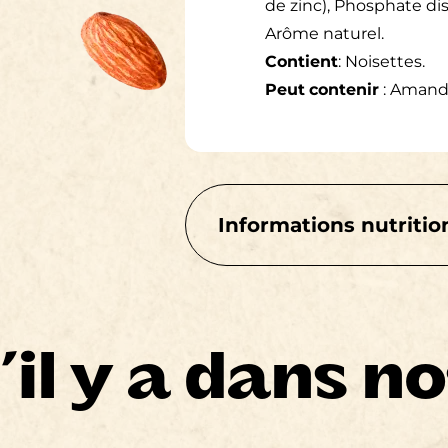
de zinc), Phosphate di
Arôme naturel.
Contient
: Noisettes.
Peut
contenir
: Amande
Informations nutritio
Pour 1 tasse (250mL)
’il y a dans n
Lipides 4g
Saturés 0.5g
+ Trans 0g