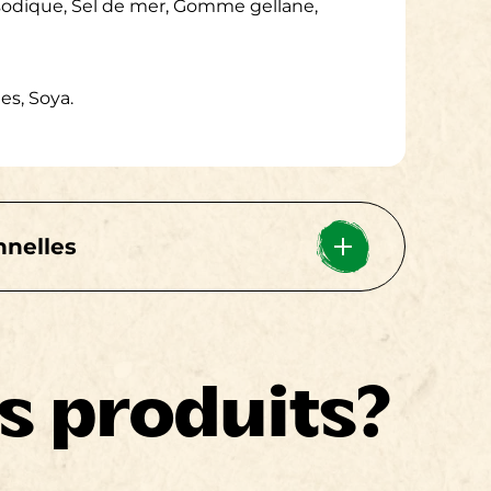
sodique, Sel de mer, Gomme gellane,
s, Soya.
nnelles
Calories 70
os produits?
5%
3%