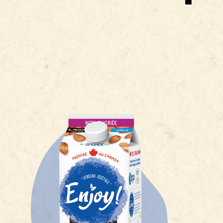
Fer 1.75mg
Vitamine A 100μg
Vitamine D 2.5μg
Riboflavine 0.35mg
Vitamine B12 1μg
Zinc 1mg