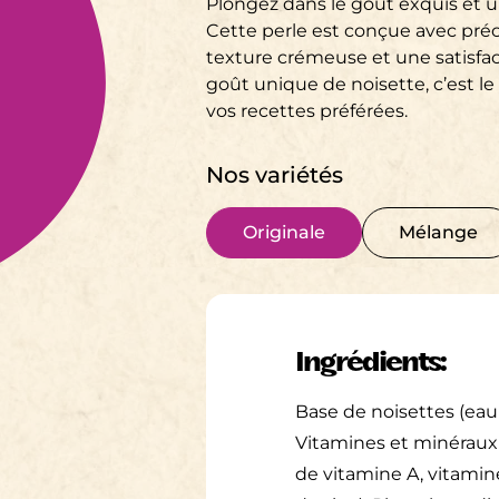
Plongez dans le goût exquis et u
Cette perle est conçue avec préc
texture crémeuse et une satisfa
goût unique de noisette, c’est l
vos recettes préférées.
Nos variétés
Originale
Mélange
Ingrédients:
Base de noisettes (eau f
Vitamines et minéraux
de vitamine A, vitamine