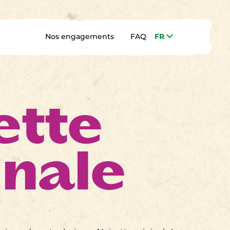
FR
Nos engagements
FAQ
ette
inale