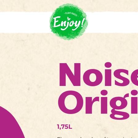
Nois
Orig
1,75L