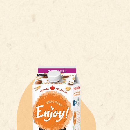
10%
11%
13%
27%
42%
9%