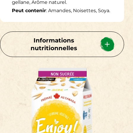
gellane, Arôme naturel.
Peut contenir
: Amandes, Noisettes, Soya.
Informations
nutritionnelles
Pour 1 tasse (250mL)
Calories 140
Lipides 5g
7%
Saturés 0.5g
3%
+Trans 0g
Polyinsaturés 1.5g